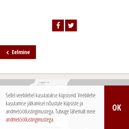
Eelmine
N
a
v
i
Sellel veebilehel kasutatakse küpsiseid. Veebilehe
g
kasutamise jätkamisel nõustute küpsiste ja
OK
e
andmetöötlustingimustega.
Tutvuge lähemalt meie
e
andmetöötlustingimustega.