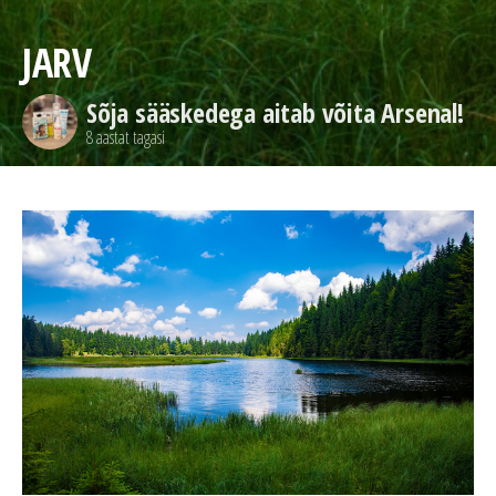
JARV
Sõja sääskedega aitab võita Arsenal!
8 aastat tagasi