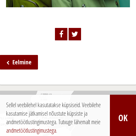
Eelmine
N
a
v
i
Sellel veebilehel kasutatakse küpsiseid. Veebilehe
g
kasutamise jätkamisel nõustute küpsiste ja
OK
e
andmetöötlustingimustega.
Tutvuge lähemalt meie
andmetöötlustingimustega.
e