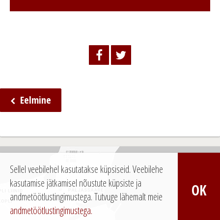
Eelmine
N
a
v
i
Sellel veebilehel kasutatakse küpsiseid. Veebilehe
g
kasutamise jätkamisel nõustute küpsiste ja
OK
e
andmetöötlustingimustega.
Tutvuge lähemalt meie
andmetöötlustingimustega.
e