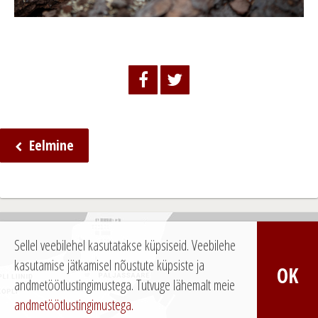
Eelmine
N
a
v
i
Sellel veebilehel kasutatakse küpsiseid. Veebilehe
g
kasutamise jätkamisel nõustute küpsiste ja
OK
e
andmetöötlustingimustega.
Tutvuge lähemalt meie
andmetöötlustingimustega.
e