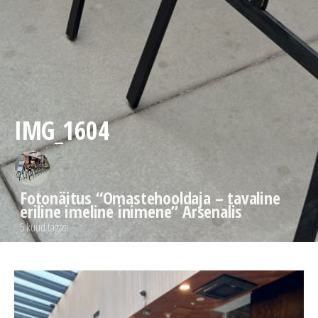
IMG_1604
Fotonäitus “Omastehooldaja – tavaline
eriline imeline inimene” Arsenalis
5 kuud tagasi