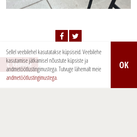
Sellel veebilehel kasutatakse küpsiseid. Veebilehe
kasutamise jätkamisel nõustute küpsiste ja
OK
Eelmine
N
andmetöötlustingimustega.
Tutvuge lähemalt meie
andmetöötlustingimustega.
a
v
i
g
e
e