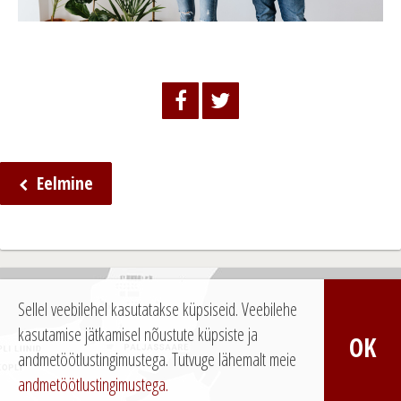
Eelmine
N
a
v
i
Sellel veebilehel kasutatakse küpsiseid. Veebilehe
g
kasutamise jätkamisel nõustute küpsiste ja
OK
e
andmetöötlustingimustega.
Tutvuge lähemalt meie
andmetöötlustingimustega.
e