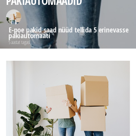
PAKIAUTOMAADID
E-poe pakid saad nüüd tellida 5 erinevasse
pakiautomaati
5 aastat tagasi