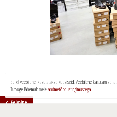
Sellel veebilehel kasutatakse küpsiseid. Veebilehe kasutamise jä
Tutvuge lähemalt meie
andmetöötlustingimustega.
Eelmine
N
a