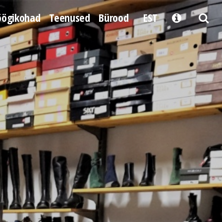
öögikohad
Teenused
Bürood
EST