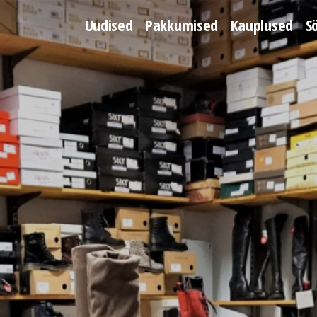
Uudised
Pakkumised
Kauplused
S