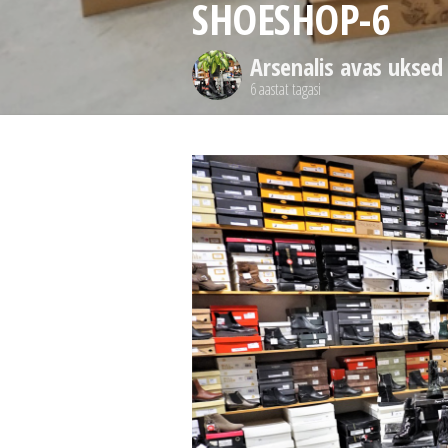
SHOESHOP-6
Arsenalis avas uksed
6 aastat tagasi