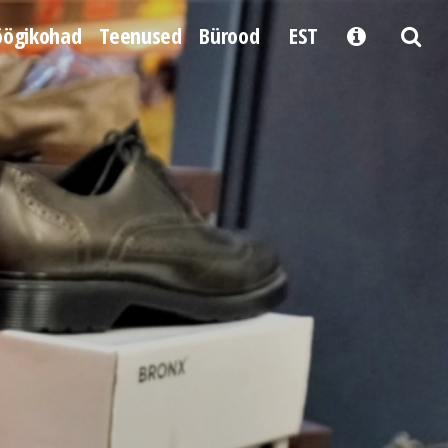
öögikohad
Teenused
Bürood
EST