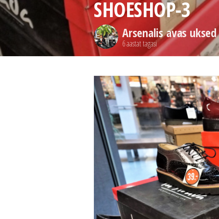
SHOESHOP-3
Arsenalis avas uksed
6 aastat tagasi