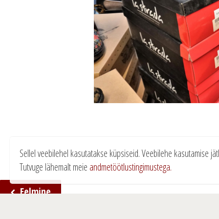
Sellel veebilehel kasutatakse küpsiseid. Veebilehe kasutamise jä
Tutvuge lähemalt meie
andmetöötlustingimustega.
Eelmine
N
a