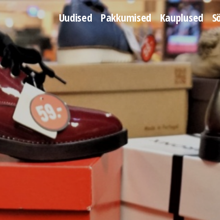
Uudised
Pakkumised
Kauplused
S