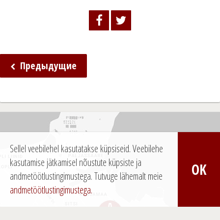
Предыдущие
Н
а
в
и
г
Sellel veebilehel kasutatakse küpsiseid. Veebilehe
а
kasutamise jätkamisel nõustute küpsiste ja
OK
andmetöötlustingimustega.
Tutvuge lähemalt meie
ц
andmetöötlustingimustega.
и
я